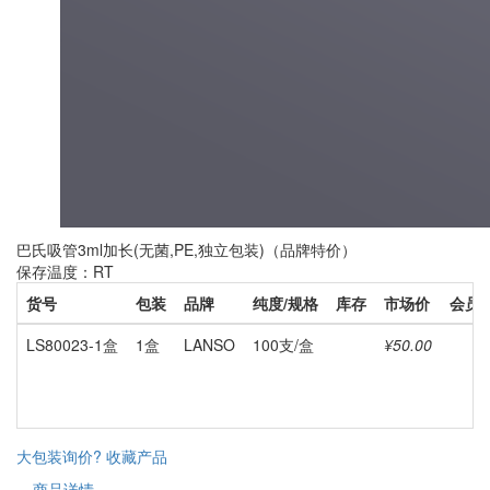
巴氏吸管3ml加长(无菌,PE,独立包装)（品牌特价）
保存温度：RT
货号
包装
品牌
纯度/规格
库存
市场价
会员
LS80023-1盒
1盒
LANSO
100支/盒
¥50.00
大包装询价?
收藏产品
商品详情