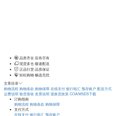
品类齐全·应有尽有
现货多仓·极速配送
正品行货·品质保证
轻松购物·畅选无忧
文章目录
购物流程
购物条款
购物保障
在线支付
银行电汇
预存账户
配送方式
运费说明
验货签收
发票说明
退换货政策
COA/MSDS下载
订购指南
购物流程
购物条款
购物保障
支付方式
在线支付
银行电汇
预存账户