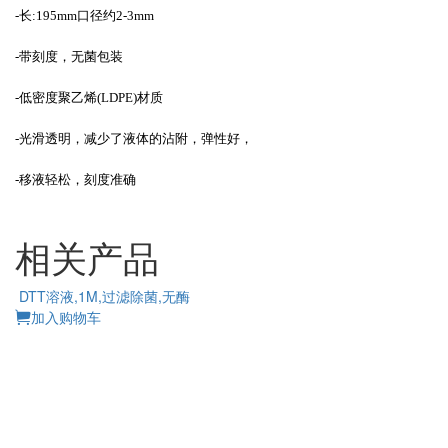
-长:195mm口径约2-3mm
-带刻度，无菌包装
-低密度聚乙烯(LDPE)材质
-光滑透明，减少了液体的沾附，弹性好，
-
移液轻松，刻度准确
相关产品
DTT溶液,1M,过滤除菌,无酶
加入购物车