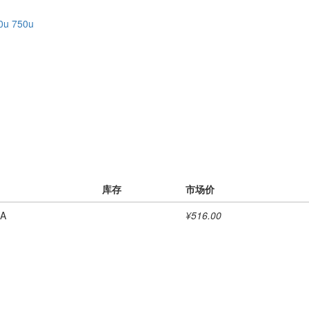
0u
750u
库存
市场价
A
¥516.00