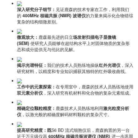
深入研究分子细节：
见证鹿森的技术专家在工作，利用我们
的
400MHz 核磁共振 (NMR) 波谱仪
的力量来揭示化合物错综
复杂的结构细微差别。
微观放大：
鹿森最先进的日立
场发射扫描电子显微镜
(SEM)
使研究人员能够在超结构水平上对固体物质的复杂形
态和成分提供无与伦比的见解。
揭示光谱特征：
我们的技术人员熟练地操纵
红外光谱仪
，深入
研究材料，以精度和专业知识捕获其独特的红外吸收曲线。
工作中的元素探索：
在专用室中，鹿森的技术人员熟练地使用
双元素分析仪
，深入研究有机材料和化合物的复杂元素组成。
精确定位颗粒精度：
鹿森技术人员熟练地利用
激光粒度分析
仪
，以激光般的精确度解码材料颗粒的复杂尺寸。
提高研究精度：既
S6 BD 流式细胞仪后，鹿森购置的另一台
近千万元级仪器
600MHz 核磁共振波谱仪 (NMR)
进一步巩固