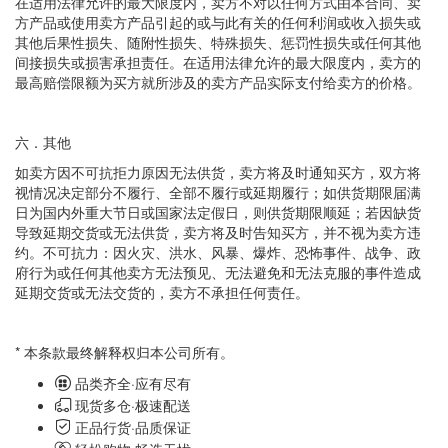
在适用法律允许的最大限度内，卖方不对以任何方式由本合同、卖
方产品或使用卖方产品引起的或与此有关的任何利润或收入损失或
其他后果性损失、随附性损失、特殊损失、惩罚性损失或任何其他
间接损失或损害承担责任。在适用法律允许的最大限度内，卖方的
最高赔偿限额为买方就所涉及的卖方产品实际支付给卖方的价格。
六．其他
如卖方因不可抗拒力原因无法供货，卖方将及时通知买方，双方将
视情况决定部分不履行、全部不履行或延期履行；如供货期限届满
日为国内外重大节日或国家法定假日，则供货期限顺延；若因缺货
导致延期交货或无法供货，卖方将及时告知买方，并不视为卖方违
约。不可抗力：因火灾、洪水、风暴、爆炸、恐怖事件、战争、政
府行为或任何其他卖方无法预见、无法避免和无法克服的事件造成
延期交货或无法交货的，卖方不承担任何责任。
* 本条款最终解释权归本公司所有。
品类齐全·应有尽有
现货多仓·极速配送
正品行货·品质保证