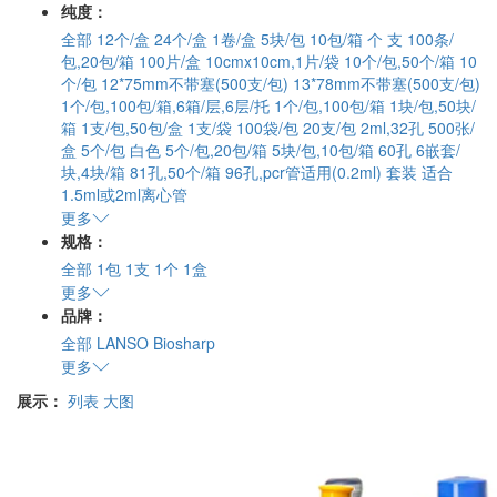
纯度：
全部
12个/盒
24个/盒
1卷/盒
5块/包 10包/箱
个
支
100条/
包,20包/箱
100片/盒
10cmx10cm,1片/袋
10个/包,50个/箱
10
个/包
12*75mm不带塞(500支/包)
13*78mm不带塞(500支/包)
1个/包,100包/箱,6箱/层,6层/托
1个/包,100包/箱
1块/包,50块/
箱
1支/包,50包/盒
1支/袋 100袋/包
20支/包
2ml,32孔
500张/
盒
5个/包 白色
5个/包,20包/箱
5块/包,10包/箱
60孔
6嵌套/
块,4块/箱
81孔,50个/箱
96孔,pcr管适用(0.2ml)
套装
适合
1.5ml或2ml离心管
更多
规格：
全部
1包
1支
1个
1盒
更多
品牌：
全部
LANSO
Biosharp
更多
展示：
列表
大图