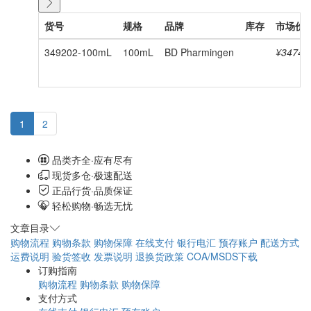
货号
规格
品牌
库存
市场价
349202-100mL
100mL
BD Pharmingen
¥3474.
1
2
品类齐全·应有尽有
现货多仓·极速配送
正品行货·品质保证
轻松购物·畅选无忧
文章目录
购物流程
购物条款
购物保障
在线支付
银行电汇
预存账户
配送方式
运费说明
验货签收
发票说明
退换货政策
COA/MSDS下载
订购指南
购物流程
购物条款
购物保障
支付方式