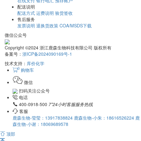
在线支付
银行电汇
预存账户
配送说明
配送方式
运费说明
验货签收
售后服务
发票说明
退换货政策
COA/MSDS下载
微信公众号
Copyright ©2024 浙江鹿森生物科技有限公司 版权所有
备案号：
浙ICP备2024090169号-1
技术支持：
库价化学
0
购物车
微信
扫码关注公众号
电话
400-0918-500
7*24小时客服服务热线
客服
鹿森生物-莹莹：13917838824
鹿森生物-小朱：18616526224
鹿
森生物-小谢：18069689578
顶部