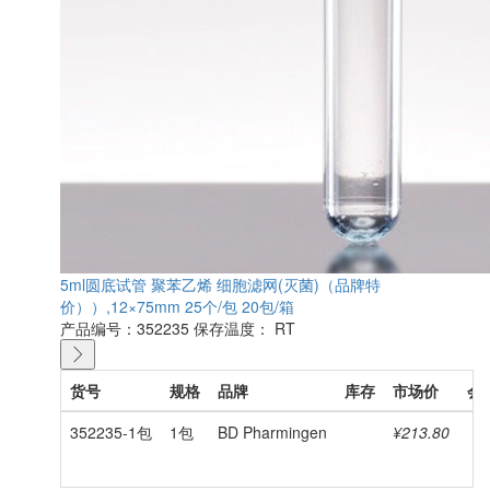
5ml圆底试管 聚苯乙烯 细胞滤网(灭菌)（品牌特
价））,12×75mm 25个/包 20包/箱
产品编号：352235
保存温度： RT
货号
规格
品牌
库存
市场价
会
352235-1包
1包
BD Pharmingen
¥213.80