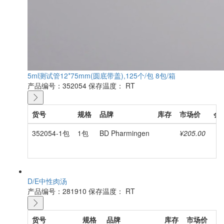
5ml测试管12*75mm(圆底带盖),125个/包 8包/箱
产品编号：352054
保存温度： RT
货号
规格
品牌
库存
市场价
会
352054-1包
1包
BD Pharmingen
¥205.00
D/E中性肉汤
产品编号：281910
保存温度： RT
货号
规格
品牌
库存
市场价