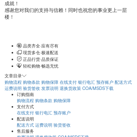
成就！
感谢您对我们的支持与信赖！同时也祝您的事业更上一层
楼！
品类齐全·应有尽有
现货多仓·极速配送
正品行货·品质保证
轻松购物·畅选无忧
文章目录
购物流程
购物条款
购物保障
在线支付
银行电汇
预存账户
配送方式
运费说明
验货签收
发票说明
退换货政策
COA/MSDS下载
订购指南
购物流程
购物条款
购物保障
支付方式
在线支付
银行电汇
预存账户
配送说明
配送方式
运费说明
验货签收
售后服务
发票说明
退换货政策
COA/MSDS下载