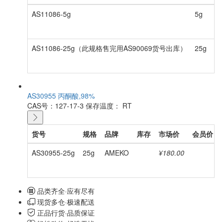
AS11086-5g
5g
A
AS11086-25g（此规格售完用AS90069货号出库）
25g
A
AS30955 丙酮酸,98%
CAS号：127-17-3
保存温度： RT
货号
规格
品牌
库存
市场价
会员价
AS30955-25g
25g
AMEKO
¥180.00
品类齐全·应有尽有
现货多仓·极速配送
正品行货·品质保证