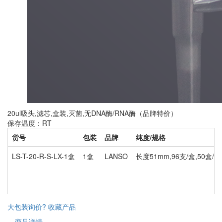
20ul吸头,滤芯,盒装,灭菌,无DNA酶/RNA酶（品牌特价）
保存温度：RT
货号
包装
品牌
纯度/规格
LS-T-20-R-S-LX-1盒
1盒
LANSO
长度51mm,96支/盒,50盒/箱
大包装询价?
收藏产品
商品详情