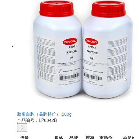
胰蛋白胨（品牌特价）,500g
产品编号：LP0042B
货号
规格
品牌
库存
市场价
会员价