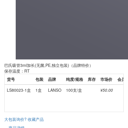
巴氏吸管3ml加长(无菌,PE,独立包装)（品牌特价）
保存温度：RT
货号
包装
品牌
纯度/规格
库存
市场价
会员
LS80023-1盒
1盒
LANSO
100支/盒
¥50.00
大包装询价?
收藏产品
商品详情