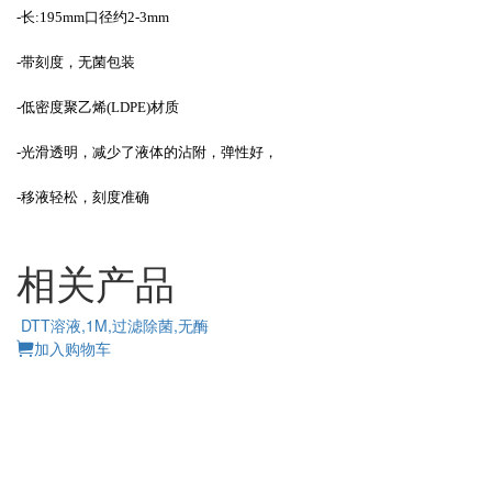
-长:195mm口径约2-3mm
-带刻度，无菌包装
-低密度聚乙烯(LDPE)材质
-光滑透明，减少了液体的沾附，弹性好，
-
移液轻松，刻度准确
相关产品
DTT溶液,1M,过滤除菌,无酶
加入购物车