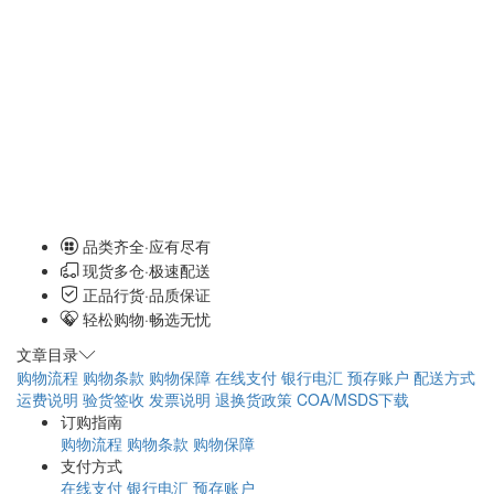
品类齐全·应有尽有
现货多仓·极速配送
正品行货·品质保证
轻松购物·畅选无忧
文章目录
购物流程
购物条款
购物保障
在线支付
银行电汇
预存账户
配送方式
运费说明
验货签收
发票说明
退换货政策
COA/MSDS下载
订购指南
购物流程
购物条款
购物保障
支付方式
在线支付
银行电汇
预存账户