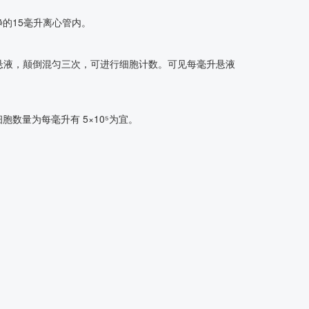
的15毫升离心管内。
00µl 细胞悬液，颠倒混匀三次，可进行细胞计数。可见每毫升悬液
量为每毫升有 5×10⁵为宜。