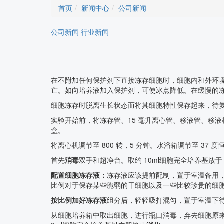
首页
新闻中心
公司新闻
公司新闻
行业新闻
在不附加任何保护剂下直接冻存细胞时，细胞内和外环境
亡。如向培养液加入保护剂，可使冰点降低。在缓慢的
细胞冻存时脱离生长状态而将其细胞特性保存起来，待
实验开始前，将冻存管、15 毫升离心管、移液管、移液枪
盒。
将离心机调节至 800 转，5 分钟。水浴箱调节至 3
首先
消毒
双手和超净台。取约 10ml细胞完全培养基放于 
配置细胞冻存液：
冻存液应该提前配制，置于室温备用，防
比例对于保存某些脆弱的干细胞以及一些比较珍贵的细
按比例加好冻存液
组分后，轻轻吸打混匀，置于室温下
从细胞培养箱中取出细胞，进行瓶口消毒，弃去细胞原来的