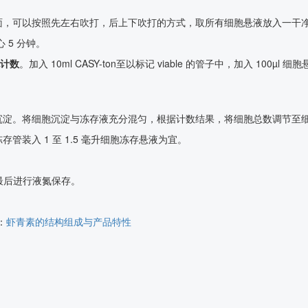
面，可以按照先左右吹打，后上下吹打的方式，取所有细胞悬液放入一干净
 5 分钟。
计数
。加入 10ml CASY-ton至以标记 viable 的管子中，加入 1
淀。将细胞沉淀与冻存液充分混匀，根据计数结果，将细胞总数调节至细胞数
装入 1 至 1.5 毫升细胞冻存悬液为宜。
夜，最后进行液氮保存。
：
虾青素的结构组成与产品特性