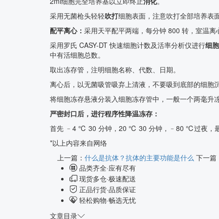
2ml细胞完全培养基以立即终止
消化
。
采用无菌枪头轻轻
吹打
细胞表面，注意吹打全部培养表
配平离心：
采用天平配平两端，每分钟 800 转，室温离心
采用罗氏 CASY-DT 快速细胞计数及活率分析仪进行
细胞
中有活细胞总数。
取出冻存管，注明细胞名称、代数、日期。
离心后，以无菌吸管吸弃上清液，不要吸到底部的细胞沉
将细胞冻存悬液分装入细胞冻存管中，一般一个两毫升冻存管
严密封口后，进行程序性降温冻存：
首先 ﹣4 ℃ 30 分钟，20 ℃ 30 分钟，﹣80 ℃过
*以上内容来自网络
上一篇：
什么是抗体？抗体的主要功能是什么
下一篇
品类齐全·应有尽有
现货多仓·极速配送
正品行货·品质保证
轻松购物·畅选无忧
文章目录