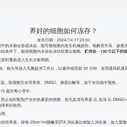
养好的细胞如何冻存？
发布日期：2024/7/4 17:23:00
中的水都会形成冰晶，能导致细胞内发生机械损伤、电解质升高、渗透压
冻结条件下，能使细胞内水份在冻结前透出细胞。
贮存在﹣130℃以下的
复苏时重新进入生长分裂周期。
、枪头等放入无菌超净工作台，以紫外线照射 30 分钟。采用通风机通风 
7 度恒温。取细胞完全培养基、DMSO、胰蛋白酶等，放于水浴箱中预热。
15 毫升离心管中。
止临时配制产生的热量损伤细胞，按无血清培养基 比 血清 比 DMSO=
胞很有好处的。
待用。
培养基。按每 25cm²/ml胰酶/EDTA 消化液比例加入消化液，放