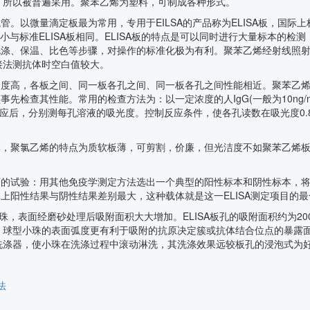
，所以被普遍采用。聚苯乙烯为塑料，可制成各种形式。
管。以微量滴定板最为常用，专用于EILSA的产品称为ELISA板，国际上
小与标准ELISA板相同。ELISA板的特点是可以同时进行大量标本的
、洗涤、保温、比色等步骤，对操作的标准化极为有利。聚苯乙烯经射线照
接法测抗体时空白值较大。
明度高，各板之间、同一板各孔之间、同一板各孔之间性能相近。聚苯乙烯
事先检查其性能。常用的检查方法为：以一定浓度的人IgG(一般为10ng/m
反应后，分别测每孔溶液的吸光度。控制反应条件，使各孔读数在吸光度0
载体，聚氯乙烯的特点为质软板薄，可剪割，价廉，但光洁度不如聚苯乙烯
如下的试验：用其他免疫学测定方法选出一个典型的阳性标本和阴性标本，
体上阳性结果与阴性结果差别最大，这种载体就是这一ELISA测定项目的
圆珠，表面经磨砂处理后吸附面积大大增加。ELISA板孔的吸附面积约为200m
球型小珠的表面弧度更有利于吸附的抗原决定簇或抗体结合位点的暴露面处
洗涤器，使小珠在洗涤过程中滚动淋洗，其洗涤效果远较板孔的浸泡式为
法