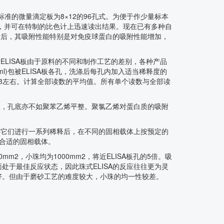
标准的微量滴定板为8×12的96孔式。为便于作少量标本
检测，并可在特制的比色计上迅速读出结果。现在已有多种自
射后，其吸附性能特别是对免疫球蛋白的吸附性能增加，
ELISA板由于原料的不同和制作工艺的差别，各种产品
l)包被ELISA板各孔，洗涤后每孔内加入适当稀释度的
.8左右。计算全部读数的平均值。所有单个读数与全部读
板，孔底亦不如聚苯乙烯平整。聚氯乙烯对蛋白质的吸附
将它们进行一系列稀释后，在不同的固相载体上按预定的
最合适的固相载体。
m2，小珠均为1000mm2，将近ELISA板孔的5倍。吸
于最佳反应状态，因此珠式ELISA的反应往往更为灵
好。但由于磨砂工艺的难度较大，小珠的均一性较差。