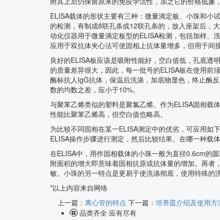
附其上后仍保留原来的免疫学活性，加之它的价格低廉
ELISA载体的形状主要有三种：微量滴定板、小珠和小试
的检测，有制成8联孔条或12联孔条的，放入座架后，大
动化仪器用于微量滴定板型的ELISA检测，包括加样
应用于双抗体夹心法可使固相上抗体量增多，但用于间
良好的ELISA板应该是吸附性能好，空白值低，孔底透
的质量差异很大，因此，每一批号的ELISA板在使用前须
酶标抗人IgG抗体，保温后洗涤，加底物显色，终止酶
数的均数之差，应小于10%。
与聚苯乙烯类似的塑料是聚氯乙烯。作为ELISA固相
性能比聚苯乙烯高，但空白值也略高。
为比较不同固相在某一ELISA测定中的优劣，可应用
ELISA操作步骤进行测定，然后比较结果。在哪一种载
在ELISA中，用作固相载体的小珠一般为直径0.6cm的
附面积的增大即意味着固相抗原或抗体量的增加。再者，
敏。小珠的另一特点是更易于使洗涤彻底，使用特殊的
*以上内容来自网络
上一篇：
离心管的特点
下一篇：
培养皿介绍及使用方
品类齐全·应有尽有