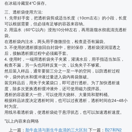
在冰箱冷藏室4℃保存。
三、透析袋使用方法:
1. 先带好手套，把透析袋剪成适当长度（10cm左右）的小段，长度
可以根据需要，但必须有足够的容器来容纳。
2. 用温水（60℃以内）浸泡10分钟左右，再用蒸馏水彻底清洗透析
袋。
在透析袋内注水，两头用手微微捏住，检查是否有漏袋。
3. 不使用的透析膜放回自封袋中，密封保存，透析袋浸润湿透之
后，接触透析膜过程中必须戴手套。
4. 使用时，一端用透析袋夹子夹紧，灌满水后，用手指适当加压，
检查不漏，另一头也同样反复一次，以免夹子不够紧。
然后装入样品，通常要留三分之一至一半的空间，以防透析过程
中，袋外的水和缓冲液过量进入袋内将袋胀破。
装完样品后，用夹子夹紧袋口，即可进行透析。为了加快透析速
度，除多次更换透析缓冲液外，还可使用磁力搅拌器。
透析的容器要大一些，可以使用大烧杯、大量筒和塑料桶。
根据样品浓度决定透析时间，也可以过夜透析，透析时间在24~48小
时为宜。
用线吊着透析袋，使透析袋处于悬浮状态，也可以加速透析速度。
*以上内容来自网络
上一篇：
胎牛血清与新生牛血清的三大区别
下一篇：
B27和N2