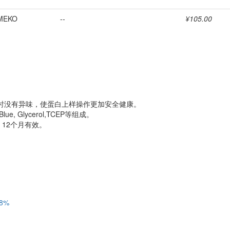
MEKO
--
¥105.00
加热时没有异味，使蛋白上样操作更加安全健康。
Blue, Glycerol,TCEP等组成。
，12个月有效。
8%