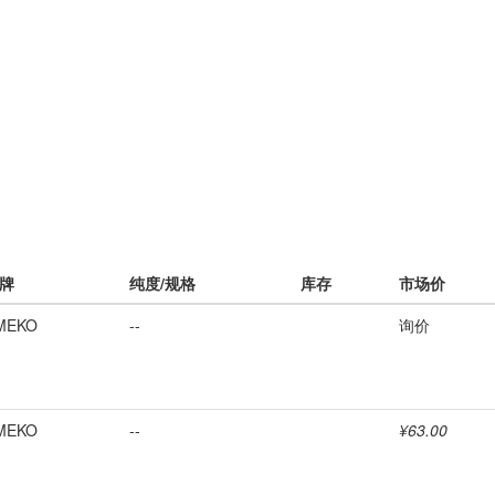
牌
纯度/规格
库存
市场价
MEKO
--
询价
MEKO
--
¥63.00