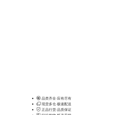
品类齐全·应有尽有
现货多仓·极速配送
正品行货·品质保证
轻松购物·畅选无忧