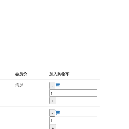
会员价
加入购物车
询价
-
+
-
+