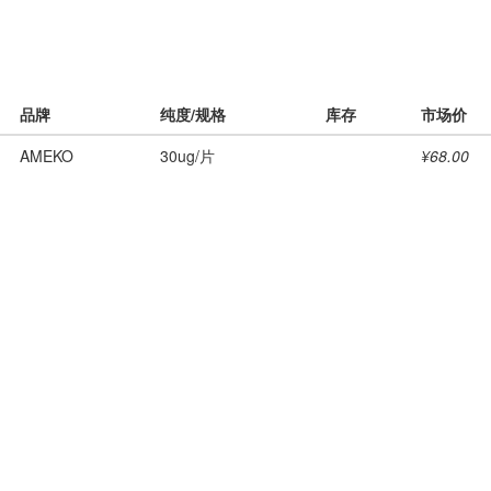
品牌
纯度/规格
库存
市场价
AMEKO
30ug/片
¥68.00