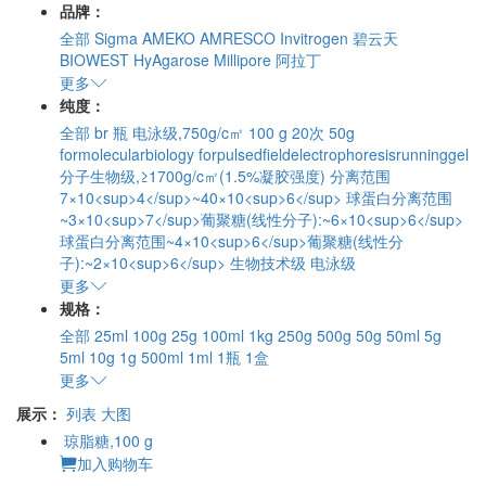
品牌：
全部
Sigma
AMEKO
AMRESCO
Invitrogen
碧云天
BIOWEST
HyAgarose
Millipore
阿拉丁
更多
纯度：
全部
br
瓶
电泳级,750g/c㎡
100 g
20次
50g
formolecularbiology
forpulsedfieldelectrophoresisrunninggel
分子生物级,≥1700g/c㎡(1.5%凝胶强度)
分离范围
7×10<sup>4</sup>~40×10<sup>6</sup>
球蛋白分离范围
~3×10<sup>7</sup>葡聚糖(线性分子):~6×10<sup>6</sup>
球蛋白分离范围~4×10<sup>6</sup>葡聚糖(线性分
子):~2×10<sup>6</sup>
生物技术级
电泳级
更多
规格：
全部
25ml
100g
25g
100ml
1kg
250g
500g
50g
50ml
5g
5ml
10g
1g
500ml
1ml
1瓶
1盒
更多
展示：
列表
大图
琼脂糖,100 g
加入购物车