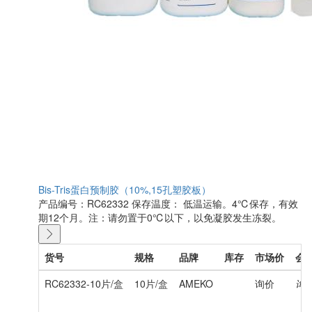
Bis-Tris蛋白预制胶（10%,15孔塑胶板）
产品编号：RC62332
保存温度： 低温运输。4℃保存，有效
期12个月。注：请勿置于0℃以下，以免凝胶发生冻裂。
货号
规格
品牌
库存
市场价
会
RC62332-10片/盒
10片/盒
AMEKO
询价
询