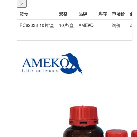
货号
规格
品牌
库存
市场价
会
RC62338-10片/盒
10片/盒
AMEKO
询价
询