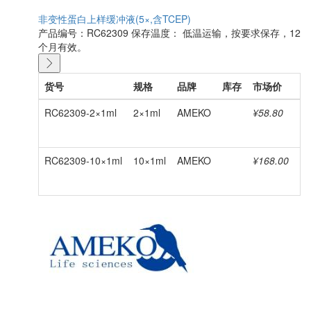
非变性蛋白上样缓冲液(5×,含TCEP)
产品编号：RC62309
保存温度： 低温运输，按要求保存，12
个月有效。
货号
规格
品牌
库存
市场价
会
RC62309-2×1ml
2×1ml
AMEKO
¥58.80
RC62309-10×1ml
10×1ml
AMEKO
¥168.00